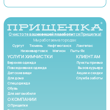
О чистоте ваших вещей позаботится Прищепка!
Мы работаем в городах:
Сургут
Тюмень
Нефтеюганск
Лангепас
Нижневартовск
Мегион
Пыть-Ях
УСЛУГИ ХИМЧИСТКИ
КЛИЕНТАМ
Верхняя одежда
Пункты приема
Повседневная одежда
Вызов курьера
Детские вещи
Акции и скидки
Для дома
Служба заботы
Спецодежда
Обувь
Для автомобиля
О КОМПАНИИ
О Прищепке