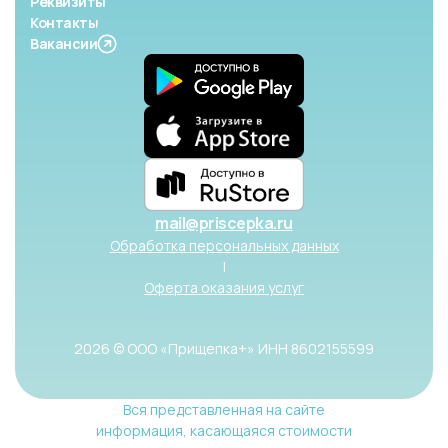
Реквизиты
Контакты
Вакансии
mail@priscepka.ru
Обработка персональных данных
|
Оферта оказания услуг
2026 © ООО «Прищепка+» ИНН 8602155599
Вся представленная на сайте
информация, касающаяся стоимости