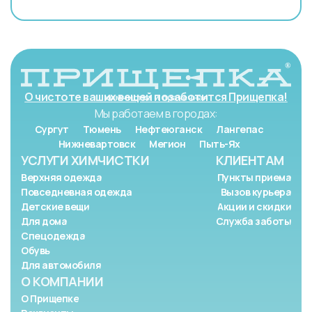
О чистоте ваших вещей позаботится Прищепка!
Мы работаем в городах:
Сургут
Тюмень
Нефтеюганск
Лангепас
Нижневартовск
Мегион
Пыть-Ях
УСЛУГИ ХИМЧИСТКИ
КЛИЕНТАМ
Верхняя одежда
Пункты приема
Повседневная одежда
Вызов курьера
Детские вещи
Акции и скидки
Для дома
Служба заботы
Спецодежда
Обувь
Для автомобиля
О КОМПАНИИ
О Прищепке