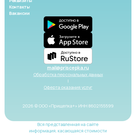
Реквизиты
Контакты
Вакансии
mail@priscepka.ru
Обработка персональных данных
|
Оферта оказания услуг
2026 © ООО «Прищепка+» ИНН 8602155599
Вся представленная на сайте
информация, касающаяся стоимости