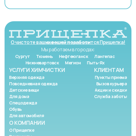
О чистоте ваших вещей позаботится Прищепка!
Мы работаем в городах:
Сургут
Тюмень
Нефтеюганск
Лангепас
Нижневартовск
Мегион
Пыть-Ях
УСЛУГИ ХИМЧИСТКИ
КЛИЕНТАМ
Верхняя одежда
Пункты приема
Повседневная одежда
Вызов курьера
Детские вещи
Акции и скидки
Для дома
Служба заботы
Спецодежда
Обувь
Для автомобиля
О КОМПАНИИ
О Прищепке