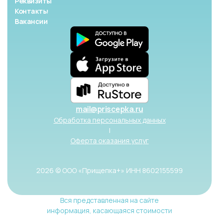
Реквизиты
Контакты
Вакансии
mail@priscepka.ru
Обработка персональных данных
|
Оферта оказания услуг
2026 © ООО «Прищепка+» ИНН 8602155599
Вся представленная на сайте
информация, касающаяся стоимости