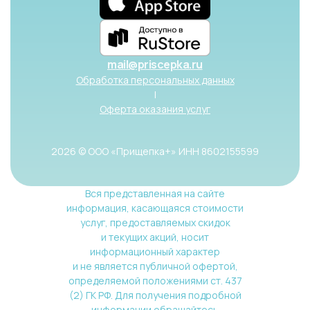
mail@priscepka.ru
Обработка персональных данных
|
Оферта оказания услуг
2026 © ООО «Прищепка+» ИНН 8602155599
Вся представленная на сайте
информация, касающаяся стоимости
услуг, предоставляемых скидок
и текущих акций, носит
информационный характер
и не является публичной офертой,
определяемой положениями ст. 437
(2) ГК РФ. Для получения подробной
информации обращайтесь