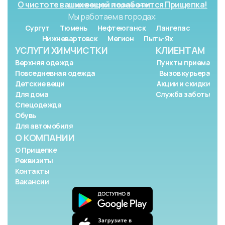
О чистоте ваших вещей позаботится Прищепка!
Мы работаем в городах:
Сургут
Тюмень
Нефтеюганск
Лангепас
Нижневартовск
Мегион
Пыть-Ях
УСЛУГИ ХИМЧИСТКИ
КЛИЕНТАМ
Верхняя одежда
Пункты приема
Повседневная одежда
Вызов курьера
Детские вещи
Акции и скидки
Для дома
Служба заботы
Спецодежда
Обувь
Для автомобиля
О КОМПАНИИ
О Прищепке
Реквизиты
Контакты
Вакансии