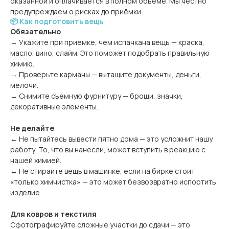
оказанной и оплачивается в полном объёме. Мы честно
предупреждаем о рисках до приёмки.
📦 Как подготовить вещь
Обязательно
→ Укажите при приёмке, чем испачкана вещь — краска,
масло, вино, слайм. Это поможет подобрать правильную
химию.
→ Проверьте карманы — вытащите документы, деньги,
мелочи.
→ Снимите съёмную фурнитуру — броши, значки,
декоративные элементы.
Не делайте
← Не пытайтесь вывести пятно дома — это усложнит нашу
работу. То, что вы нанесли, может вступить в реакцию с
нашей химией.
← Не стирайте вещь в машинке, если на бирке стоит
«только химчистка» — это может безвозвратно испортить
изделие.
Для ковров и текстиля
Сфотографируйте сложные участки до сдачи — это