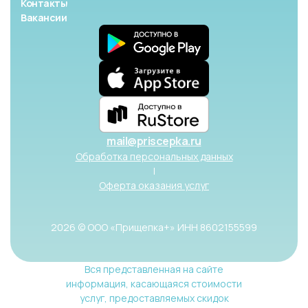
Контакты
Вакансии
mail@priscepka.ru
Обработка персональных данных
|
Оферта оказания услуг
2026 © ООО «Прищепка+» ИНН 8602155599
Вся представленная на сайте
информация, касающаяся стоимости
услуг, предоставляемых скидок