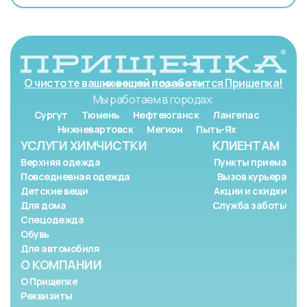
О чистоте ваших вещей позаботится Прищепка!
Мы работаем в городах:
Сургут
Тюмень
Нефтеюганск
Лангепас
Нижневартовск
Мегион
Пыть-Ях
УСЛУГИ ХИМЧИСТКИ
КЛИЕНТАМ
Верхняя одежда
Пункты приема
Повседневная одежда
Вызов курьера
Детские вещи
Акции и скидки
Для дома
Служба заботы
Спецодежда
Обувь
Для автомобиля
О КОМПАНИИ
О Прищепке
Реквизиты