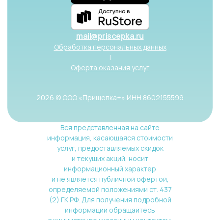
mail@priscepka.ru
Обработка персональных данных
|
Оферта оказания услуг
2026 © ООО «Прищепка+» ИНН 8602155599
Вся представленная на сайте
информация, касающаяся стоимости
услуг, предоставляемых скидок
и текущих акций, носит
информационный характер
и не является публичной офертой,
определяемой положениями ст. 437
(2) ГК РФ. Для получения подробной
информации обращайтесь