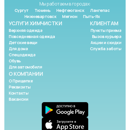
Мы работаем в городах:
Сургут
Тюмень
Нефтеюганск
Лангепас
Нижневартовск
Мегион
Пыть-Ях
УСЛУГИ ХИМЧИСТКИ
КЛИЕНТАМ
Верхняя одежда
Пункты приема
Повседневная одежда
Вызов курьера
Детские вещи
Акции и скидки
Для дома
Служба заботы
Спецодежда
Обувь
Для автомобиля
О КОМПАНИИ
О Прищепке
Реквизиты
Контакты
Вакансии