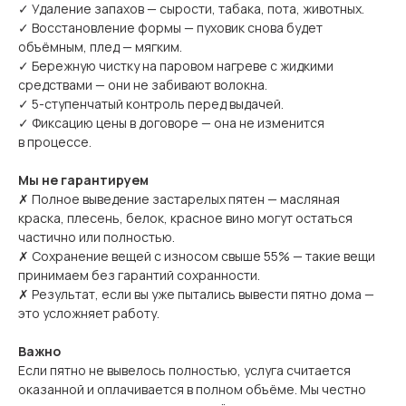
✓ Удаление запахов — сырости, табака, пота, животных.
✓ Восстановление формы — пуховик снова будет
объёмным, плед — мягким.
✓ Бережную чистку на паровом нагреве с жидкими
средствами — они не забивают волокна.
✓ 5-ступенчатый контроль перед выдачей.
✓ Фиксацию цены в договоре — она не изменится
в процессе.
Мы не гарантируем
✗ Полное выведение застарелых пятен — масляная
краска, плесень, белок, красное вино могут остаться
частично или полностью.
✗ Сохранение вещей с износом свыше 55% — такие вещи
принимаем без гарантий сохранности.
✗ Результат, если вы уже пытались вывести пятно дома —
это усложняет работу.
Важно
Если пятно не вывелось полностью, услуга считается
оказанной и оплачивается в полном объёме. Мы честно