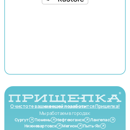
О чистоте ваших вещей позаботится Прищепка!
Мы работаем в городах:
Сургут
Тюмень
Нефтеюганск
Лангепас
Нижневартовск
Мегион
Пыть-Ях