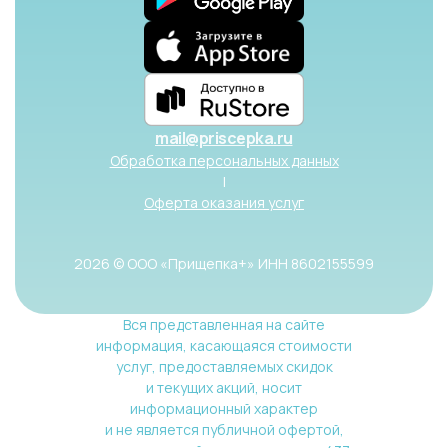
mail@priscepka.ru
Обработка персональных данных
|
Оферта оказания услуг
2026 © ООО «Прищепка+» ИНН 8602155599
Вся представленная на сайте
информация, касающаяся стоимости
услуг, предоставляемых скидок
и текущих акций, носит
информационный характер
и не является публичной офертой,