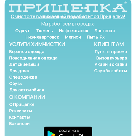
О чистоте ваших вещей позаботится Прищепка!
Мы работаем в городах:
Сургут
Тюмень
Нефтеюганск
Лангепас
Нижневартовск
Мегион
Пыть-Ях
УСЛУГИ ХИМЧИСТКИ
КЛИЕНТАМ
Верхняя одежда
Пункты приема
Повседневная одежда
Вызов курьера
Детские вещи
Акции и скидки
Для дома
Служба заботы
Спецодежда
Обувь
Для автомобиля
О КОМПАНИИ
О Прищепке
Реквизиты
Контакты
Вакансии