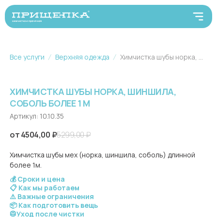
Все услуги
Верхняя одежда
Химчистка шубы норка, шиншила, соболь более 1 м
ХИМЧИСТКА ШУБЫ НОРКА, ШИНШИЛА,
СОБОЛЬ БОЛЕЕ 1 М
Артикул:
10.10.35
4504,00
₽
5299,00
₽
Химчистка шубы мех (норка, шиншила, соболь) длинной
более 1м.
💰 Сроки и цена
📋 Как мы работаем
⚠️ Важные ограничения
📦 Как подготовить вещь
🥼Уход после чистки