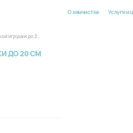
О химчистке
Услуги и 
Химчистка мягкой игрушки до 20 см
И ДО 20 СМ