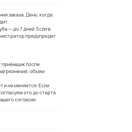
ия заказа. День, когда
дит.
ба — до 7 дней. Если в
инистратор предупредит
т приёмщик после
 загрязнения, объём
т и не меняется. Если
огласуем это до старта.
вашего согласия.