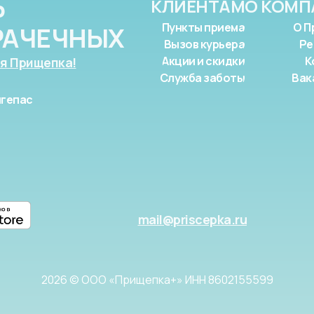
Ь
КЛИЕНТАМ
О КОМП
Пункты приема
О П
РАЧЕЧНЫХ
Вызов курьера
Ре
Акции и скидки
К
я Прищепка!
Служба заботы
Вак
гепас
mail@priscepka.ru
2026 © ООО «Прищепка+» ИНН 8602155599