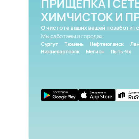
ПРИЩЕПКА | СЕТ
ХИМЧИСТОК И П
О чистоте ваших вещей позаботитс
Мы работаем в городах:
Сургут
Тюмень
Нефтеюганск
Лан
Нижневартовск
Мегион
Пыть-Ях