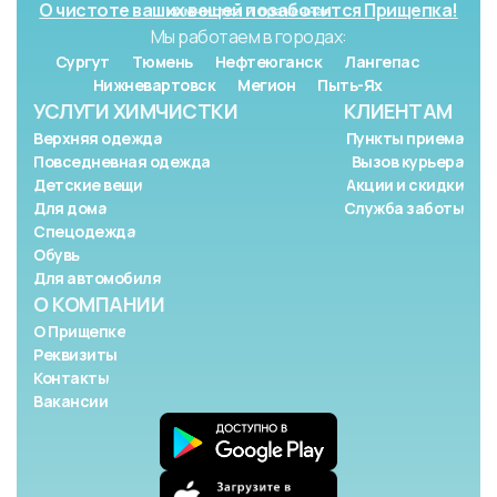
О чистоте ваших вещей позаботится Прищепка!
Мы работаем в городах:
Сургут
Тюмень
Нефтеюганск
Лангепас
Нижневартовск
Мегион
Пыть-Ях
УСЛУГИ ХИМЧИСТКИ
КЛИЕНТАМ
Верхняя одежда
Пункты приема
Повседневная одежда
Вызов курьера
Детские вещи
Акции и скидки
Для дома
Служба заботы
Спецодежда
Обувь
Для автомобиля
О КОМПАНИИ
О Прищепке
Реквизиты
Контакты
Вакансии