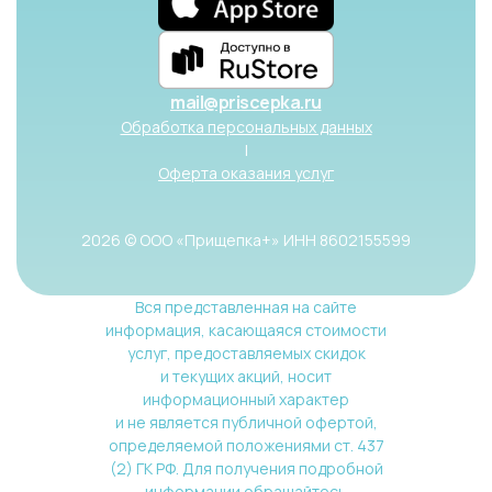
mail@priscepka.ru
Обработка персональных данных
|
Оферта оказания услуг
2026 © ООО «Прищепка+» ИНН 8602155599
Вся представленная на сайте
информация, касающаяся стоимости
услуг, предоставляемых скидок
и текущих акций, носит
информационный характер
и не является публичной офертой,
определяемой положениями ст. 437
(2) ГК РФ. Для получения подробной
информации обращайтесь