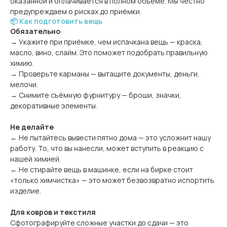
оказанной и оплачивается в полном объёме. Мы честно
предупреждаем о рисках до приёмки.
📦 Как подготовить вещь
Обязательно
→ Укажите при приёмке, чем испачкана вещь — краска,
масло, вино, слайм. Это поможет подобрать правильную
химию.
→ Проверьте карманы — вытащите документы, деньги,
мелочи.
→ Снимите съёмную фурнитуру — броши, значки,
декоративные элементы.
Не делайте
← Не пытайтесь вывести пятно дома — это усложнит нашу
работу. То, что вы нанесли, может вступить в реакцию с
нашей химией.
← Не стирайте вещь в машинке, если на бирке стоит
«только химчистка» — это может безвозвратно испортить
изделие.
Для ковров и текстиля
Сфотографируйте сложные участки до сдачи — это