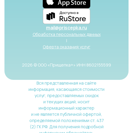
mail@priscepka.ru
Обработка персональных данных
|
Оферта оказания услуг
2026 © ООО «Прищепка+» ИНН 8602155599
Вся представленная на сайте
информация, касающаяся стоимости
услуг, предоставляемых скидок
и текущих акций, носит
информационный характер
и не является публичной офертой,
определяемой положениями ст. 437
(2) ГК РФ. Для получения подробной
информации обращайтесь