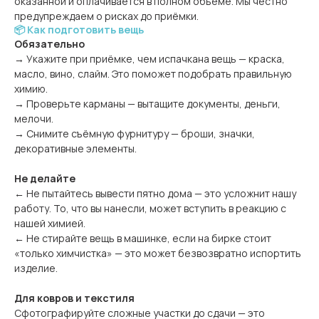
оказанной и оплачивается в полном объёме. Мы честно
предупреждаем о рисках до приёмки.
📦 Как подготовить вещь
Обязательно
→ Укажите при приёмке, чем испачкана вещь — краска,
масло, вино, слайм. Это поможет подобрать правильную
химию.
→ Проверьте карманы — вытащите документы, деньги,
мелочи.
→ Снимите съёмную фурнитуру — броши, значки,
декоративные элементы.
Не делайте
← Не пытайтесь вывести пятно дома — это усложнит нашу
работу. То, что вы нанесли, может вступить в реакцию с
нашей химией.
← Не стирайте вещь в машинке, если на бирке стоит
«только химчистка» — это может безвозвратно испортить
изделие.
Для ковров и текстиля
Сфотографируйте сложные участки до сдачи — это