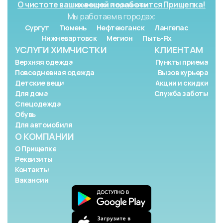
О чистоте ваших вещей позаботится Прищепка!
Мы работаем в городах:
Сургут
Тюмень
Нефтеюганск
Лангепас
Нижневартовск
Мегион
Пыть-Ях
УСЛУГИ ХИМЧИСТКИ
КЛИЕНТАМ
Верхняя одежда
Пункты приема
Повседневная одежда
Вызов курьера
Детские вещи
Акции и скидки
Для дома
Служба заботы
Спецодежда
Обувь
Для автомобиля
О КОМПАНИИ
О Прищепке
Реквизиты
Контакты
Вакансии