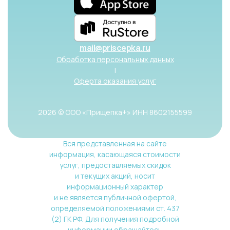
mail@priscepka.ru
Обработка персональных данных
|
Оферта оказания услуг
2026 © ООО «Прищепка+» ИНН 8602155599
Вся представленная на сайте
информация, касающаяся стоимости
услуг, предоставляемых скидок
и текущих акций, носит
информационный характер
и не является публичной офертой,
определяемой положениями ст. 437
(2) ГК РФ. Для получения подробной
информации обращайтесь