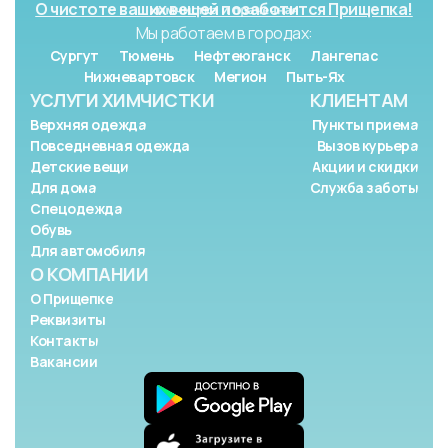
О чистоте ваших вещей позаботится Прищепка!
Мы работаем в городах:
Сургут
Тюмень
Нефтеюганск
Лангепас
Нижневартовск
Мегион
Пыть-Ях
УСЛУГИ ХИМЧИСТКИ
КЛИЕНТАМ
Верхняя одежда
Пункты приема
Повседневная одежда
Вызов курьера
Детские вещи
Акции и скидки
Для дома
Служба заботы
Спецодежда
Обувь
Для автомобиля
О КОМПАНИИ
О Прищепке
Реквизиты
Контакты
Вакансии