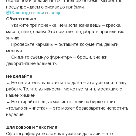
оказанной и оплачивается в полном объёме. Мы честно
предупреждаем о рисках до приёмки.
📦 Как подготовить вещь
Обязательно
→ Укажите при приёмке, чем испачкана вещь — краска,
масло, вино, слайм. Это поможет подобрать правильную
химию.
→ Проверьте карманы — вытащите документы, деньги,
мелочи.
→ Снимите съёмную фурнитуру — броши, значки,
декоративные элементы.
Не делайте
← Не пытайтесь вывести пятно дома — это усложнит нашу
работу. То, что вы нанесли, может вступить в реакцию с
нашей химией.
← Не стирайте вещь в машинке, если на бирке стоит
«только химчистка» — это может безвозвратно испортить
изделие.
Для ковров и текстиля
Сфотографируйте сложные участки до сдачи — это