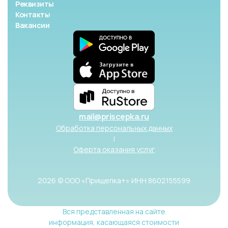
Реквизиты
Контакты
Вакансии
mail@priscepka.ru
Обработка персональных данных
|
Оферта оказания услуг
2026 © ООО «Прищепка+» ИНН 8602155599
Вся представленная на сайте
информация, касающаяся стоимости