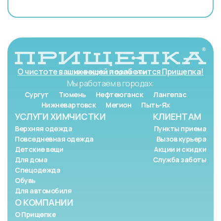
О чистоте ваших вещей позаботится Прищепка!
Мы работаем в городах:
Сургут
Тюмень
Нефтеюганск
Лангепас
Нижневартовск
Мегион
Пыть-Ях
УСЛУГИ ХИМЧИСТКИ
КЛИЕНТАМ
Верхняя одежда
Пункты приема
Повседневная одежда
Вызов курьера
Детские вещи
Акции и скидки
Для дома
Служба заботы
Спецодежда
Обувь
Для автомобиля
О КОМПАНИИ
О Прищепке