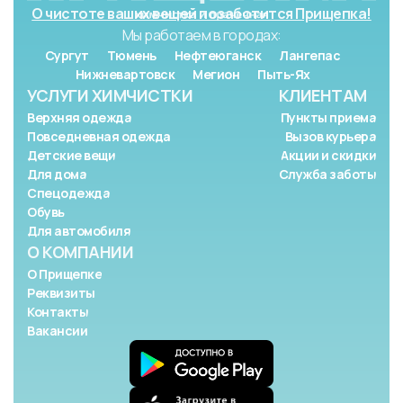
О чистоте ваших вещей позаботится Прищепка!
Мы работаем в городах:
Сургут
Тюмень
Нефтеюганск
Лангепас
Нижневартовск
Мегион
Пыть-Ях
УСЛУГИ ХИМЧИСТКИ
КЛИЕНТАМ
Верхняя одежда
Пункты приема
Повседневная одежда
Вызов курьера
Детские вещи
Акции и скидки
Для дома
Служба заботы
Спецодежда
Обувь
Для автомобиля
О КОМПАНИИ
О Прищепке
Реквизиты
Контакты
Вакансии