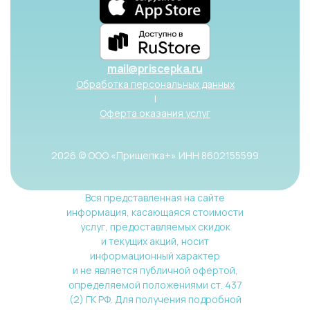
mail@priscepka.ru
Обработка персональных данных
|
Оферта оказания услуг
2026 © ООО «Прищепка+» ИНН 8602155599
Вся представленная на сайте
информация, касающаяся стоимости
услуг, предоставляемых скидок
и текущих акций, носит
информационный характер
и не является публичной офертой,
определяемой положениями ст. 437
(2) ГК РФ. Для получения подробной