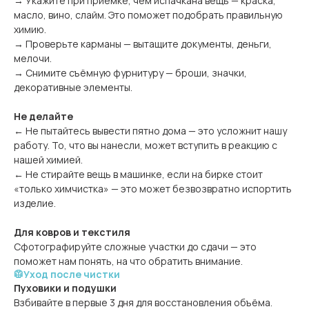
→ Укажите при приёмке, чем испачкана вещь — краска,
масло, вино, слайм. Это поможет подобрать правильную
химию.
→ Проверьте карманы — вытащите документы, деньги,
мелочи.
→ Снимите съёмную фурнитуру — броши, значки,
декоративные элементы.
Не делайте
← Не пытайтесь вывести пятно дома — это усложнит нашу
работу. То, что вы нанесли, может вступить в реакцию с
нашей химией.
← Не стирайте вещь в машинке, если на бирке стоит
«только химчистка» — это может безвозвратно испортить
изделие.
Для ковров и текстиля
Сфотографируйте сложные участки до сдачи — это
поможет нам понять, на что обратить внимание.
🥼Уход после чистки
Пуховики и подушки
Взбивайте в первые 3 дня для восстановления объёма.