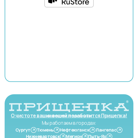
О чистоте ваших вещей позаботится Прищепка!
Мы работаем в городах:
Сургут
Тюмень
Нефтеюганск
Лангепас
Нижневартовск
Мегион
Пыть-Ях