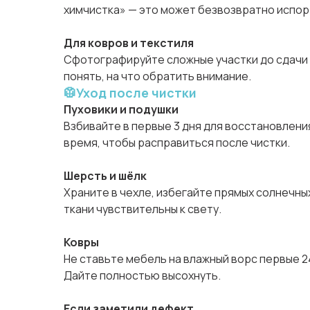
химчистка» — это может безвозвратно испор
Для ковров и текстиля
Сфотографируйте сложные участки до сдачи
понять, на что обратить внимание.
🥼Уход после чистки
Пуховики и подушки
Взбивайте в первые 3 дня для восстановлени
время, чтобы расправиться после чистки.
Шерсть и шёлк
Храните в чехле, избегайте прямых солнечны
ткани чувствительны к свету.
Ковры
Не ставьте мебель на влажный ворс первые 24
Дайте полностью высохнуть.
Если заметили дефект