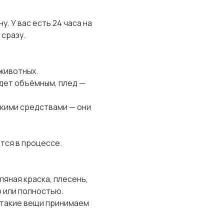
. У вас есть 24 часа на
 сразу.
 животных.
дет объёмным, плед —
дкими средствами — они
тся в процессе.
яная краска, плесень,
о или полностью.
 такие вещи принимаем