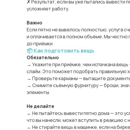
✗ Результат, если вы уже пытались вывести п
усложняет работу.
Важно
Если пятно не вывелось полностью, услуга с
и оплачивается в полном объёме. Мы честно
до приёмки.
📦 Как подготовить вещь
Обязательно
→ Укажите при приёмке, чем испачкана вещь —
слайм. Это поможет подобрать правильную 
→ Проверьте карманы — вытащите документы,
→ Снимите съёмную фурнитуру — броши, зна
элементы.
Не делайте
← Не пытайтесь вывести пятно дома — это ус
что вы нанесли, может вступить в реакцию с 
← Не стирайте вещь в машинке, если на бирк