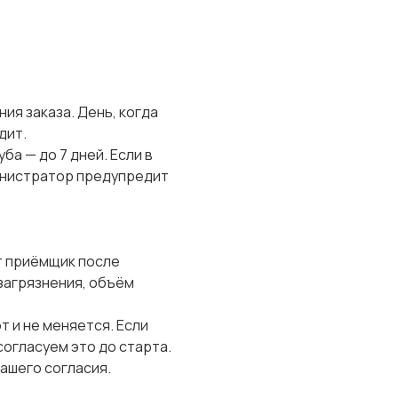
ия заказа. День, когда
дит.
ба — до 7 дней. Если в
инистратор предупредит
т приёмщик после
 загрязнения, объём
т и не меняется. Если
огласуем это до старта.
вашего согласия.