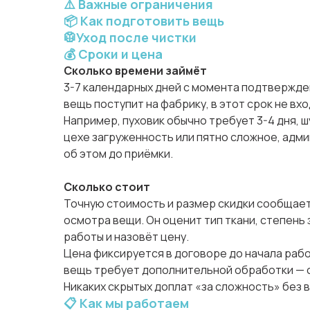
⚠️ Важные ограничения
📦 Как подготовить вещь
🥼Уход после чистки
💰 Сроки и цена
Сколько времени займёт
3-7 календарных дней с момента подтвержден
вещь поступит на фабрику, в этот срок не вхо
Например, пуховик обычно требует 3-4 дня, шу
цехе загруженность или пятно сложное, адм
об этом до приёмки.
Сколько стоит
Точную стоимость и размер скидки сообщае
осмотра вещи. Он оценит тип ткани, степень
работы и назовёт цену.
Цена фиксируется в договоре до начала рабо
вещь требует дополнительной обработки — с
Никаких скрытых доплат «за сложность» без 
📋 Как мы работаем