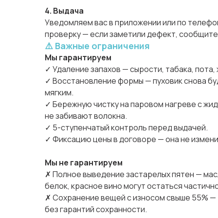
4. Выдача
Уведомляем вас в приложении или по телефону
проверку — если заметили дефект, сообщите
⚠️ Важные ограничения
Мы гарантируем
✓ Удаление запахов — сырости, табака, пота,
✓ Восстановление формы — пуховик снова бу
мягким.
✓ Бережную чистку на паровом нагреве с жи
не забивают волокна.
✓ 5-ступенчатый контроль перед выдачей.
✓ Фиксацию цены в договоре — она не измени
Мы не гарантируем
✗ Полное выведение застарелых пятен — масл
белок, красное вино могут остаться частичн
✗ Сохранение вещей с износом свыше 55% —
без гарантий сохранности.