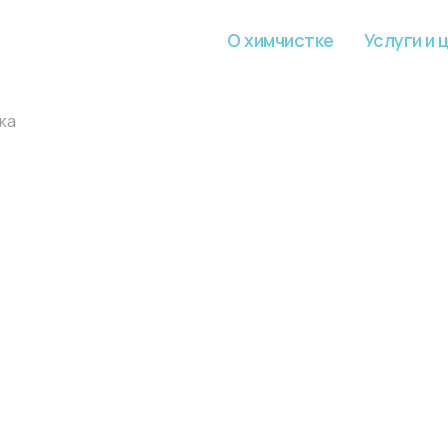
О химчистке
Услуги и 
ка