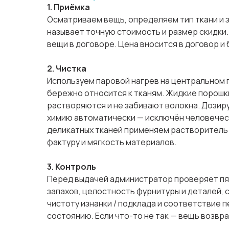
1. Приёмка
Осматриваем вещь, определяем тип ткани и 
называет точную стоимость и размер скидки
вещи в договоре. Цена вносится в договор и
2. Чистка
Используем паровой нагрев на центральном 
бережно относится к тканям. Жидкие порош
растворяются и не забивают волокна. Дози
химию автоматически — исключён человечес
деликатных тканей применяем растворитель 
фактуру и мягкость материалов.
3. Контроль
Перед выдачей администратор проверяет пят
запахов, целостность фурнитуры и деталей,
чистоту изнанки / подклада и соответствие 
состоянию. Если что-то не так — вещь возвра