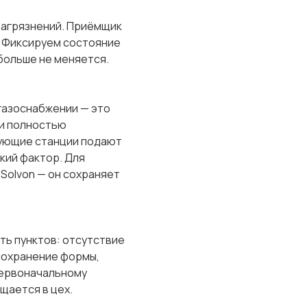
загрязнений. Приёмщик
. Фиксируем состояние
 больше не меняется.
газоснабжении — это
ки полностью
рующие станции подают
кий фактор. Для
Solvon — он сохраняет
ь пунктов: отсутствие
 сохранение формы,
первоначальному
щается в цех.