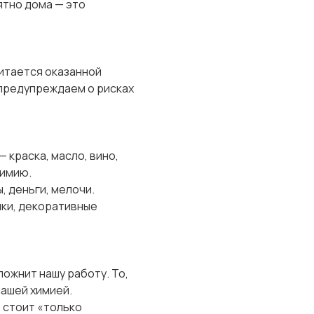
ятно дома — это
читается оказанной
 предупреждаем о рисках
 краска, масло, вино,
химию.
 деньги, мелочи.
чки, декоративные
ложнит нашу работу. То,
нашей химией.
е стоит «только