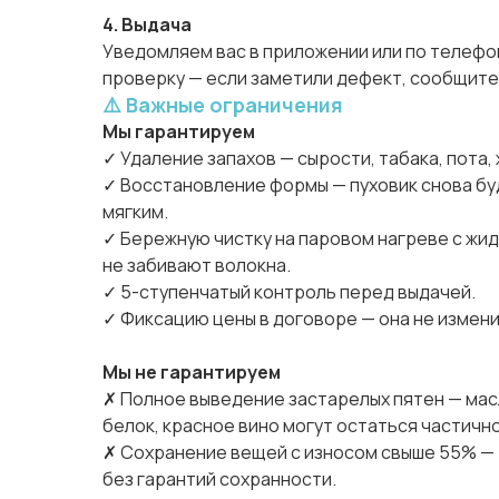
4. Выдача
Уведомляем вас в приложении или по телефону
проверку — если заметили дефект, сообщите
⚠️ Важные ограничения
Мы гарантируем
✓ Удаление запахов — сырости, табака, пота,
✓ Восстановление формы — пуховик снова бу
мягким.
✓ Бережную чистку на паровом нагреве с жи
не забивают волокна.
✓ 5-ступенчатый контроль перед выдачей.
✓ Фиксацию цены в договоре — она не измени
Мы не гарантируем
✗ Полное выведение застарелых пятен — масл
белок, красное вино могут остаться частичн
✗ Сохранение вещей с износом свыше 55% —
без гарантий сохранности.