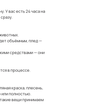
. У вас есть 24 часа на
 сразу.
 животных.
дет объёмным, плед —
дкими средствами — они
тся в процессе.
яная краска, плесень,
о или полностью.
 такие вещи принимаем