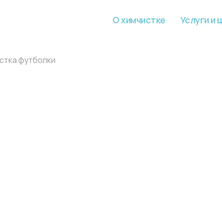
О химчистке
Услуги и 
стка футболки