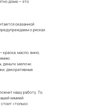
ятно дома — это
читается оказанной
 предупреждаем о рисках
 краска, масло, вино,
химию.
 деньги, мелочи.
чки, декоративные
ложнит нашу работу. То,
нашей химией.
е стоит «только