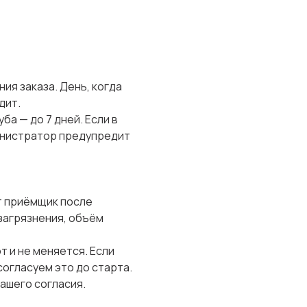
ия заказа. День, когда
дит.
ба — до 7 дней. Если в
инистратор предупредит
т приёмщик после
 загрязнения, объём
т и не меняется. Если
огласуем это до старта.
вашего согласия.