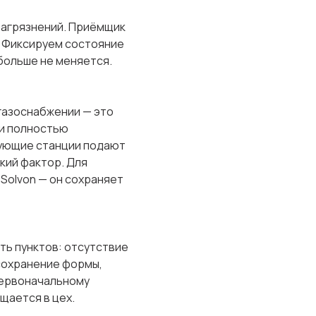
загрязнений. Приёмщик
. Фиксируем состояние
 больше не меняется.
газоснабжении — это
ки полностью
рующие станции подают
кий фактор. Для
Solvon — он сохраняет
ь пунктов: отсутствие
 сохранение формы,
первоначальному
щается в цех.