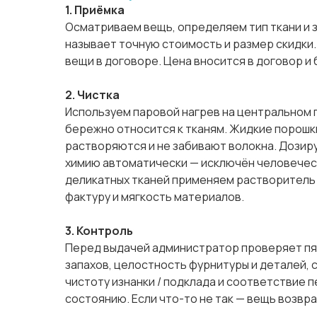
1. Приёмка
Осматриваем вещь, определяем тип ткани и 
называет точную стоимость и размер скидки
вещи в договоре. Цена вносится в договор и
2. Чистка
Используем паровой нагрев на центральном 
бережно относится к тканям. Жидкие порош
растворяются и не забивают волокна. Дози
химию автоматически — исключён человечес
деликатных тканей применяем растворитель 
фактуру и мягкость материалов.
3. Контроль
Перед выдачей администратор проверяет пят
запахов, целостность фурнитуры и деталей,
чистоту изнанки / подклада и соответствие 
состоянию. Если что-то не так — вещь возвра