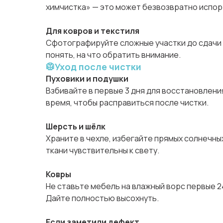
химчистка» — это может безвозвратно испор
Для ковров и текстиля
Сфотографируйте сложные участки до сдачи
понять, на что обратить внимание.
🥼Уход после чистки
Пуховики и подушки
Взбивайте в первые 3 дня для восстановлени
время, чтобы расправиться после чистки.
Шерсть и шёлк
Храните в чехле, избегайте прямых солнечны
ткани чувствительны к свету.
Ковры
Не ставьте мебель на влажный ворс первые 24
Дайте полностью высохнуть.
Если заметили дефект