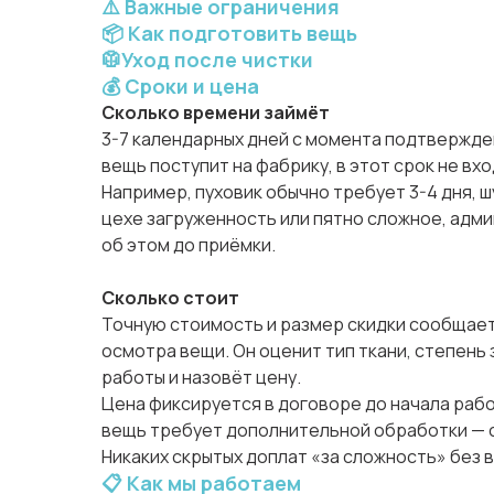
⚠️ Важные ограничения
📦 Как подготовить вещь
🥼Уход после чистки
💰 Сроки и цена
Сколько времени займёт
3-7 календарных дней с момента подтвержден
вещь поступит на фабрику, в этот срок не вхо
Например, пуховик обычно требует 3-4 дня, шу
цехе загруженность или пятно сложное, адм
об этом до приёмки.
Сколько стоит
Точную стоимость и размер скидки сообщае
осмотра вещи. Он оценит тип ткани, степень
работы и назовёт цену.
Цена фиксируется в договоре до начала рабо
вещь требует дополнительной обработки — с
Никаких скрытых доплат «за сложность» без 
📋 Как мы работаем