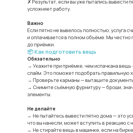
✗ Результат, если вы уже пытались вывести п
усложняет работу.
Важно
Если пятно не вывелось полностью, услуга с
и оплачивается в полном объёме. Мы честно
до приёмки.
📦 Как подготовить вещь
Обязательно
→ Укажите при приёмке, чем испачкана вещь —
слайм. Это поможет подобрать правильную 
→ Проверьте карманы — вытащите документы,
→ Снимите съёмную фурнитуру — броши, зна
элементы.
Не делайте
← Не пытайтесь вывести пятно дома — это ус
что вы нанесли, может вступить в реакцию с 
← Не стирайте вещь в машинке, если на бирк