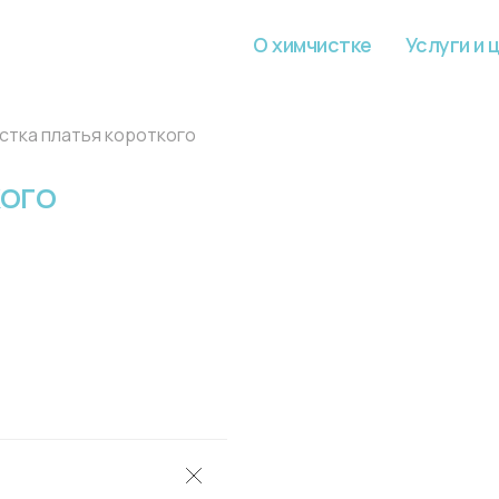
О химчистке
Услуги и 
стка платья короткого
КОГО