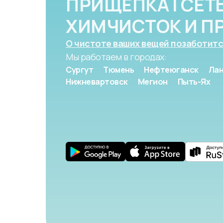
ПРИЩЕПКА | СЕТ
ХИМЧИСТОК И П
О чистоте ваших вещей позаботитс
Мы работаем в городах:
Сургут
Тюмень
Нефтеюганск
Лан
Нижневартовск
Мегион
Пыть-Ях