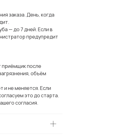
ия заказа. День, когда
дит.
ба — до 7 дней. Если в
инистратор предупредит
т приёмщик после
 загрязнения, объём
т и не меняется. Если
огласуем это до старта.
вашего согласия.