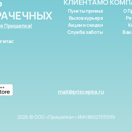
Ь
КЛИЕНТАМ
О КОМП
Пункты приема
О П
РАЧЕЧНЫХ
Вызов курьера
Ре
Акции и скидки
К
я Прищепка!
Служба заботы
Вак
гепас
mail@priscepka.ru
2026 © ООО «Прищепка+» ИНН 8602155599