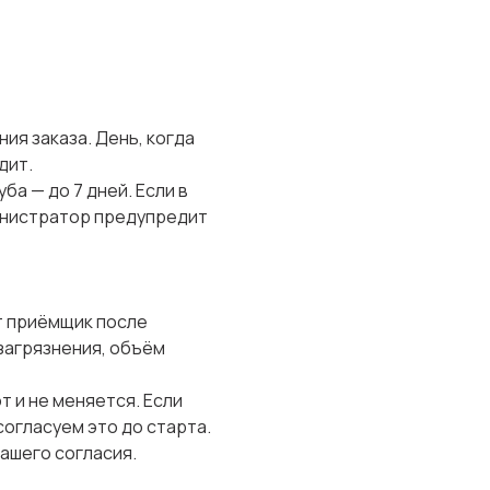
ия заказа. День, когда
дит.
ба — до 7 дней. Если в
инистратор предупредит
т приёмщик после
 загрязнения, объём
т и не меняется. Если
огласуем это до старта.
вашего согласия.