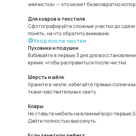
химчистка» — это может безвозвратно испор
Для ковров и текстиля
Сфотографируйте сложные участки до сдачи
понять, на что обратить внимание.
🥼Уход после чистки
Пуховики и подушки
Взбивайте в первые 3 дня для восстановлени
время, чтобы расправиться после чистки.
Шерсть и шёлк
Храните в чехле, избегайте прямых солнечны
ткани чувствительны к свету.
Ковры
Не ставьте мебель на влажный ворс первые 24
Дайте полностью высохнуть.
Если заметили дефект