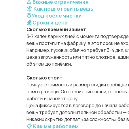
⚠️ Важные ограничения
📦 Как подготовить вещь
🥼Уход после чистки
💰 Сроки и цена
Сколько времени займёт
3-7 календарных дней с момента подтвержден
вещь поступит на фабрику, в этот срок не вхо
Например, пуховик обычно требует 3-4 дня, шу
цехе загруженность или пятно сложное, адм
об этом до приёмки.
Сколько стоит
Точную стоимость и размер скидки сообщае
осмотра вещи. Он оценит тип ткани, степень
работы и назовёт цену.
Цена фиксируется в договоре до начала рабо
вещь требует дополнительной обработки — с
Никаких скрытых доплат «за сложность» без 
📋 Как мы работаем