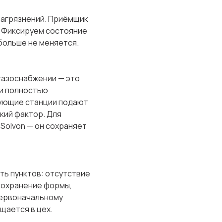
загрязнений. Приёмщик
. Фиксируем состояние
 больше не меняется.
газоснабжении — это
ки полностью
рующие станции подают
кий фактор. Для
Solvon — он сохраняет
ь пунктов: отсутствие
 сохранение формы,
первоначальному
щается в цех.