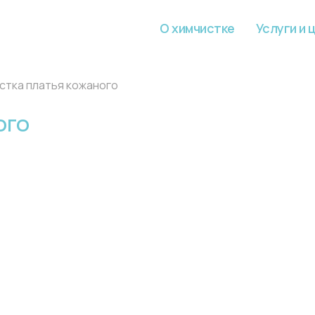
О химчистке
Услуги и 
стка платья кожаного
ОГО