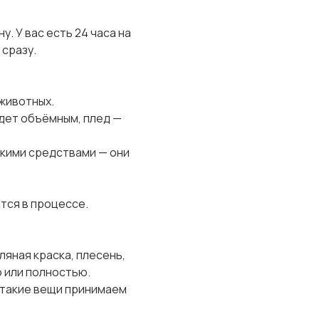
. У вас есть 24 часа на
 сразу.
 животных.
дет объёмным, плед —
дкими средствами — они
тся в процессе.
яная краска, плесень,
о или полностью.
 такие вещи принимаем