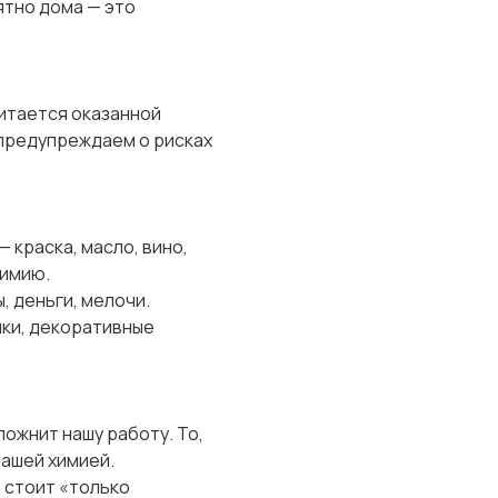
ятно дома — это
читается оказанной
 предупреждаем о рисках
 краска, масло, вино,
химию.
 деньги, мелочи.
чки, декоративные
ложнит нашу работу. То,
нашей химией.
е стоит «только