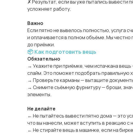
✗ Результат, если вы уже пытались вывести п
усложняет работу.
Важно
Если пятно не вывелось полностью, услуга с
и оплачивается в полном объёме. Мы честно
до приёмки.
📦 Как подготовить вещь
Обязательно
→ Укажите при приёмке, чем испачкана вещь —
слайм. Это поможет подобрать правильную 
→ Проверьте карманы — вытащите документы,
→ Снимите съёмную фурнитуру — броши, зна
элементы.
Не делайте
← Не пытайтесь вывести пятно дома — это ус
что вы нанесли, может вступить в реакцию с 
← Не стирайте вещь в машинке, если на бирк