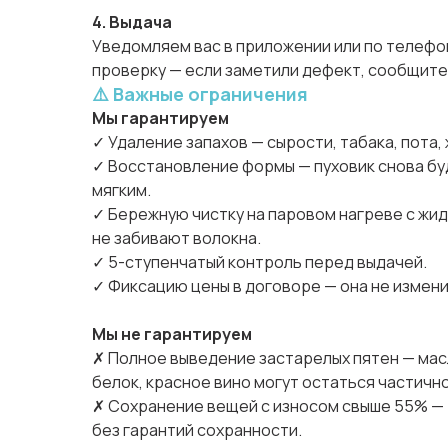
4. Выдача
Уведомляем вас в приложении или по телефону
проверку — если заметили дефект, сообщите
⚠️ Важные ограничения
Мы гарантируем
✓ Удаление запахов — сырости, табака, пота,
✓ Восстановление формы — пуховик снова бу
мягким.
✓ Бережную чистку на паровом нагреве с жи
не забивают волокна.
✓ 5-ступенчатый контроль перед выдачей.
✓ Фиксацию цены в договоре — она не измени
Мы не гарантируем
✗ Полное выведение застарелых пятен — масл
белок, красное вино могут остаться частичн
✗ Сохранение вещей с износом свыше 55% —
без гарантий сохранности.