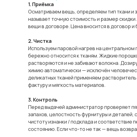
1. Приёмка
Осматриваем вещь, определяем тип ткани и 
называет точную стоимость и размер скидки
вещи в договоре. Цена вносится в договор и
2. Чистка
Используем паровой нагрев на центральном 
бережно относится к тканям. Жидкие порош
растворяются и не забивают волокна. Дози
химию автоматически — исключён человечес
деликатных тканей применяем растворитель 
фактуру и мягкость материалов.
3. Контроль
Перед выдачей администратор проверяет пят
запахов, целостность фурнитуры и деталей,
чистоту изнанки / подклада и соответствие 
состоянию. Если что-то не так — вещь возвра