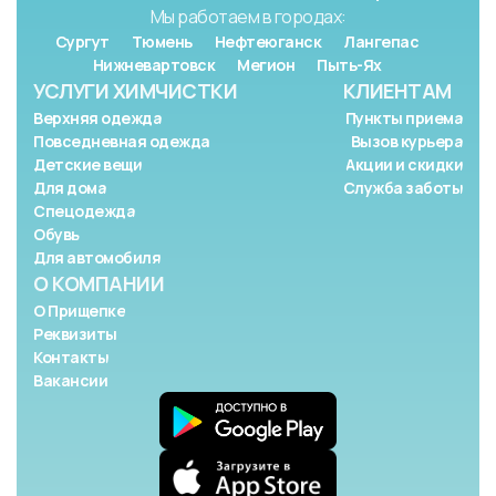
Мы работаем в городах:
Сургут
Тюмень
Нефтеюганск
Лангепас
Нижневартовск
Мегион
Пыть-Ях
УСЛУГИ ХИМЧИСТКИ
КЛИЕНТАМ
Верхняя одежда
Пункты приема
Повседневная одежда
Вызов курьера
Детские вещи
Акции и скидки
Для дома
Служба заботы
Спецодежда
Обувь
Для автомобиля
О КОМПАНИИ
О Прищепке
Реквизиты
Контакты
Вакансии