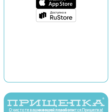
О чистоте ваших вещей позаботится Прищепка!