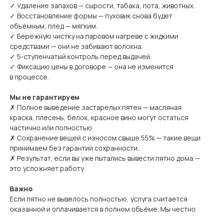
✓ Удаление запахов — сырости, табака, пота, животных.
✓ Восстановление формы — пуховик снова будет
объёмным, плед — мягким.
✓ Бережную чистку на паровом нагреве с жидкими
средствами — они не забивают волокна.
✓ 5-ступенчатый контроль перед выдачей.
✓ Фиксацию цены в договоре — она не изменится
в процессе.
Мы не гарантируем
✗ Полное выведение застарелых пятен — масляная
краска, плесень, белок, красное вино могут остаться
частично или полностью.
✗ Сохранение вещей с износом свыше 55% — такие вещи
принимаем без гарантий сохранности.
✗ Результат, если вы уже пытались вывести пятно дома —
это усложняет работу.
Важно
Если пятно не вывелось полностью, услуга считается
оказанной и оплачивается в полном объёме. Мы честно