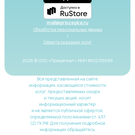
mail@priscepka.ru
Обработка персональных данных
|
Оферта оказания услуг
2026 © ООО «Прищепка+» ИНН 8602155599
Вся представленная на сайте
информация, касающаяся стоимости
услуг, предоставляемых скидок
и текущих акций, носит
информационный характер
и не является публичной офертой,
определяемой положениями ст. 437
(2) ГК РФ. Для получения подробной
информации обращайтесь