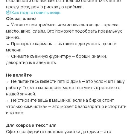
оказанной и оплачивается в полном объёме. Мы честно
предупреждаем о рисках до приёмки.
📦 Как подготовить вещь
Обязательно
→ Укажите при приёмке, чем испачкана вещь — краска,
масло, вино, слайм. Это поможет подобрать правильную
химию.
→ Проверьте карманы — вытащите документы, деньги,
мелочи.
→ Снимите съёмную фурнитуру — броши, значки,
декоративные элементы.
Не делайте
← Не пытайтесь вывести пятно дома — это усложнит нашу
работу. То, что вы нанесли, может вступить в реакцию с
нашей химией.
← Не стирайте вещь в машинке, если на бирке стоит
«только химчистка» — это может безвозвратно испортить
изделие.
Для ковров и текстиля
Сфотографируйте сложные участки до сдачи — это