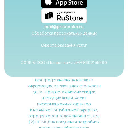
mail@priscepka.ru
Обработка персональных данных
|
Оферта оказания услуг
2026 © ООО «Прищепка+» ИНН 8602155599
Вся представленная на сайте
информация, касающаяся стоимости
услуг, предоставляемых скидок
и текущих акций, носит
информационный характер
и не является публичной офертой,
определяемой положениями ст. 437
(2) ГК РФ. Для получения подробной
информации обращайтесь