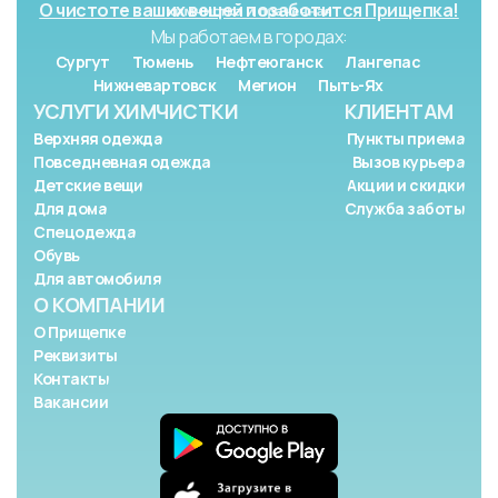
О чистоте ваших вещей позаботится Прищепка!
Мы работаем в городах:
Сургут
Тюмень
Нефтеюганск
Лангепас
Нижневартовск
Мегион
Пыть-Ях
УСЛУГИ ХИМЧИСТКИ
КЛИЕНТАМ
Верхняя одежда
Пункты приема
Повседневная одежда
Вызов курьера
Детские вещи
Акции и скидки
Для дома
Служба заботы
Спецодежда
Обувь
Для автомобиля
О КОМПАНИИ
О Прищепке
Реквизиты
Контакты
Вакансии