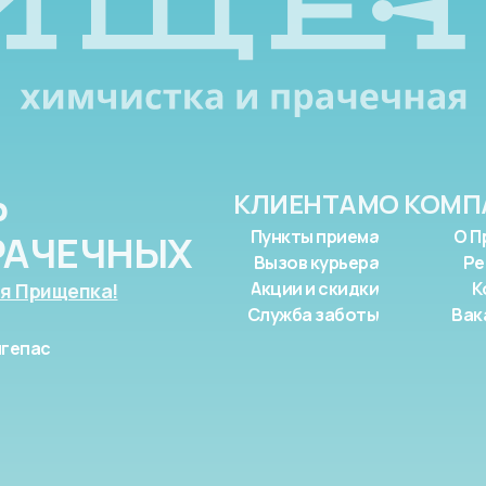
Ь
КЛИЕНТАМ
О КОМП
Пункты приема
О П
РАЧЕЧНЫХ
Вызов курьера
Ре
Акции и скидки
К
я Прищепка!
Служба заботы
Вак
гепас