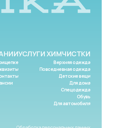
АНИИ
УСЛУГИ ХИМЧИСТКИ
рищепке
Верхняя одежда
квизиты
Повседневная одежда
онтакты
Детские вещи
ансии
Для дома
Спецодежда
Обувь
Для автомобиля
Обработка персональных данных