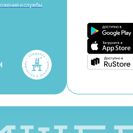
ложения и службы
М