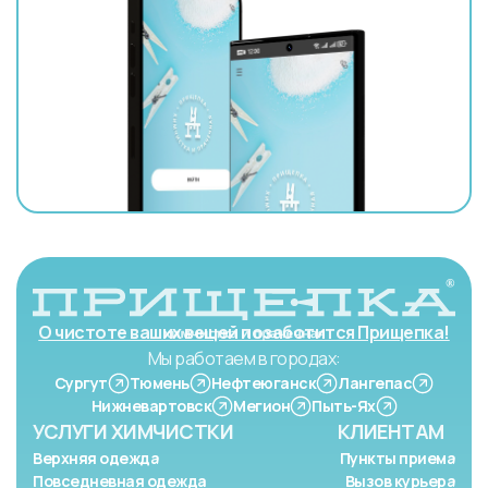
О чистоте ваших вещей позаботится Прищепка!
Мы работаем в городах:
Сургут
Тюмень
Нефтеюганск
Лангепас
Нижневартовск
Мегион
Пыть-Ях
УСЛУГИ ХИМЧИСТКИ
КЛИЕНТАМ
Верхняя одежда
Пункты приема
Повседневная одежда
Вызов курьера