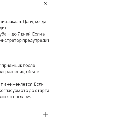
ия заказа. День, когда
дит.
ба — до 7 дней. Если в
инистратор предупредит
т приёмщик после
 загрязнения, объём
т и не меняется. Если
огласуем это до старта.
вашего согласия.