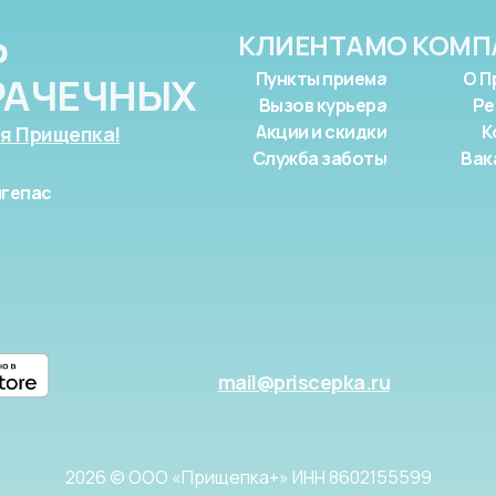
Ь
КЛИЕНТАМ
О КОМП
Пункты приема
О П
РАЧЕЧНЫХ
Вызов курьера
Ре
Акции и скидки
К
я Прищепка!
Служба заботы
Вак
гепас
mail@priscepka.ru
2026 © ООО «Прищепка+» ИНН 8602155599