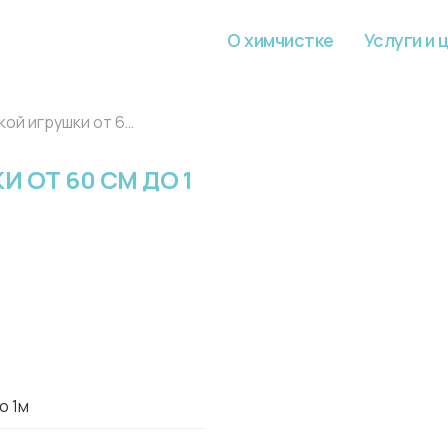
О химчистке
Услуги и 
Химчистка мягкой игрушки от 60 см до 1 м
 ОТ 60 СМ ДО 1
о 1м