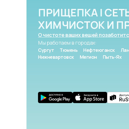
ПРИЩЕПКА | СЕТ
ХИМЧИСТОК И П
О чистоте ваших вещей позаботитс
Мы работаем в городах:
Сургут
Тюмень
Нефтеюганск
Лан
Нижневартовск
Мегион
Пыть-Ях